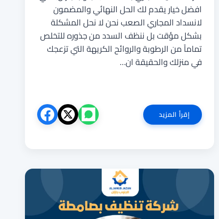
افضل خيار يقدم لك الحل النهائي والمضمون
لانسداد المجاري الصعب نحن لا نحل المشكلة
بشكل مؤقت بل ننظف السدد من جذوره للتخلص
تماماً من الرطوبة والروائح الكريهة التي تزعجك
في منزلك والحقيقة ان…
شركة
إقرأ المزيد
تسليك
مجاري
بصامطة
0551727561
الجنوب
جازان
لتنظيف
الصرف