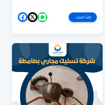
شركة
إقرأ المزيد
تنظيف
مدارس
بجازان
0551727561
نظافة
وتعقيم
شامل
للمباني
التعليمية