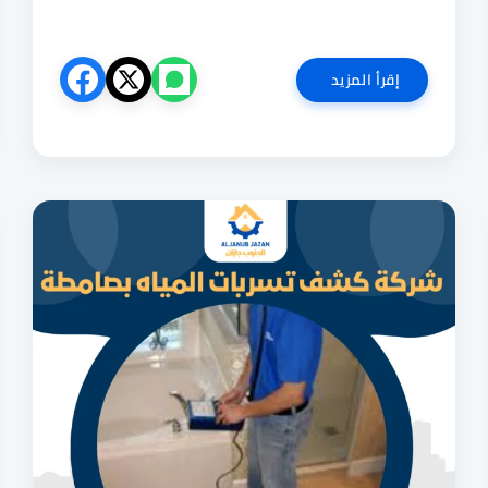
شركة
إقرأ المزيد
تنظيف
فنادق
بمحايل
عسير
0551727561
نظافة
شاملة
للفنادق