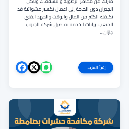
منزلك من مخاطر الرطوبة والتشققات وتآكل
الجدران دون الحاجة إلى اعمال تكسير عشوائية قد
تكلفك الكثير من المال والوقت والجهد الفني
المتعب. بيانات الخدمة تفاصيل شركة الجنوب
جازان…
شركة
إقرأ المزيد
كشف
تسربات
المياه
بصامطة
0551727561
افضل
فحص
بدون
تكسير