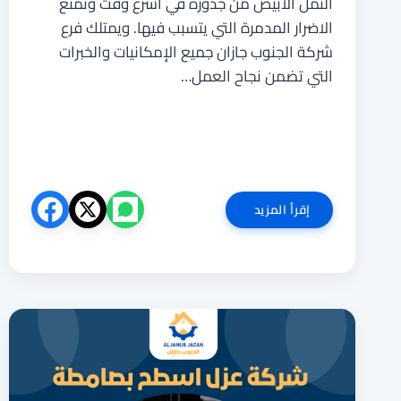
النمل الابيض من جذورة في اسرع وقت وتمنع
الاضرار المدمرة التي يتسبب فيها. ويمتلك فرع
شركة الجنوب جازان جميع الإمكانيات والخبرات
التي تضمن نجاح العمل…
شركة
إقرأ المزيد
مكافحة
النمل
الابيض
بابو
عريش
0551727561
ابادة
وضمان
معتمد