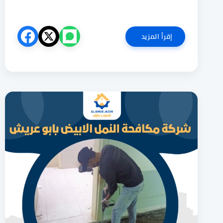
شركة
إقرأ المزيد
مكافحة
الحمام
بابو
عريش
0551727561
وتركيب
طارد
الحمام