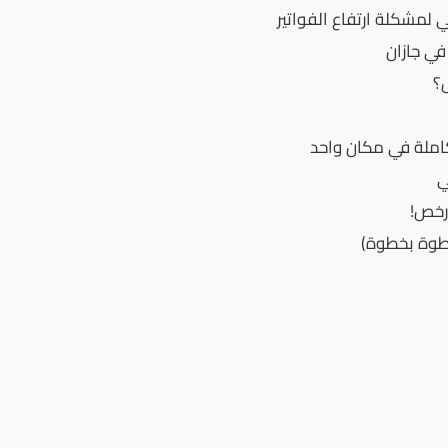
 لمشكلة ارتفاع الفواتير
ي جازان
ل؟
املة في مكان واحد
ي
أرخص!
خطوة بخطوة)