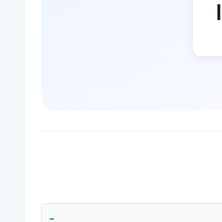
بات المياه بجازان 0551727561 |
−