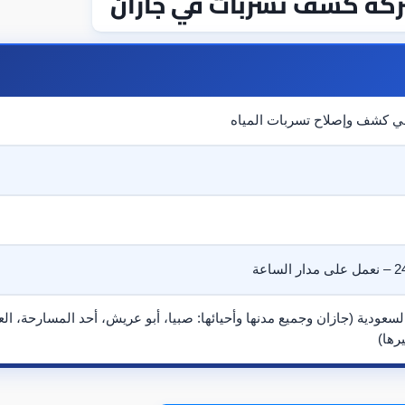
ركة كشف تسربات في جازان
في كشف وإصلاح تسربات المياه
السعودية (جازان وجميع مدنها وأحيائها: صبيا، أبو عريش، أحد المسارحة، ال
رها)