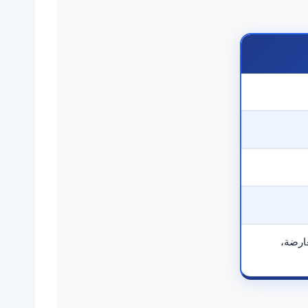
عارضة،