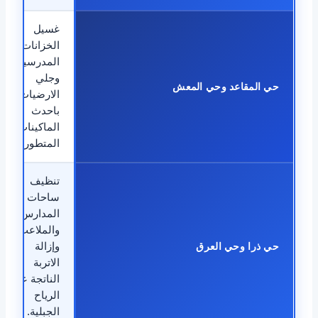
غسيل
الخزانات
المدرسية
وجلي
حي المقاعد وحي المعش
الارضيات
باحدث
الماكينات
المتطورة.
تنظيف
ساحات
المدارس
والملاعب
حي ذرا وحي العرق
وإزالة
الاتربة
الناتجة عن
الرياح
الجبلية.