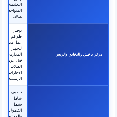
التعليمية
المتواجدة
هناك.
توفير
طواقم
عمل مدربة
لتجهيز
مركز ترقش والدقايق والريش
المدارس
قبل عودة
الطلاب من
الإجازات
الرسمية.
تنظيف
شامل
يشمل
الفصول
والمختبرات