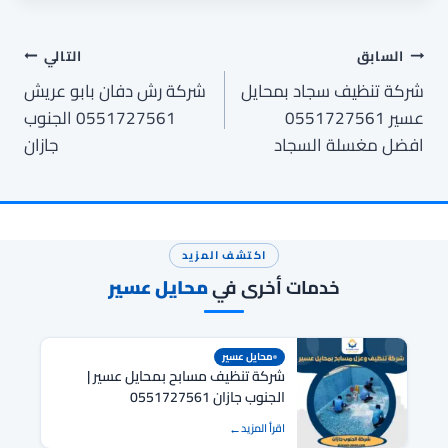
تصفّح
السابق
التالي
شركة تنظيف سجاد بمحايل
شركة رش دفان بابو عريش
المقالات
عسير 0551727561
0551727561 الجنوب
افضل مغسلة السجاد
جازان
اكتشف المزيد
خدمات أخرى في
محايل عسير
محايل عسير
شركة تنظيف مسابح بمحايل عسير |
الجنوب جازان 0551727561
اقرأ المزيد