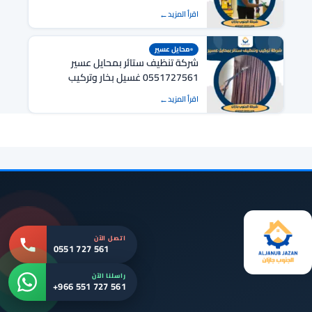
اقرأ المزيد
محايل عسير
شركة تنظيف ستائر بمحايل عسير
0551727561 غسيل بخار وتركيب
اقرأ المزيد
اتصل الآن
0551 727 561
راسلنا الآن
+966 551 727 561