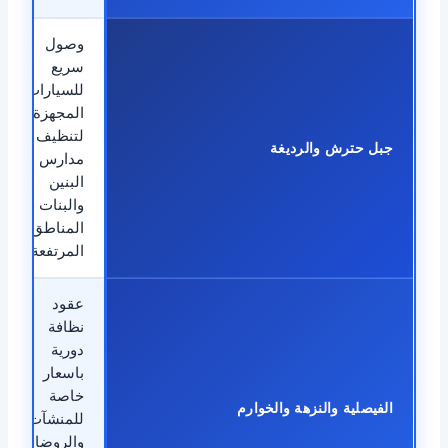
وصول
سريع
للسيارات
المجهزة
لتنظيف
جبل حترش والرديغة
مدارس
البنين
والبنات في
المناطق
المرتفعة.
عقود
نظافة
دورية
باسعار
خاصة
الفيصلية والنزهة والخوارم
للمنشآت
والروضات