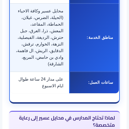
محايل عسير وكافة الاحياء
(الحيلة، الضرس، غيلان،
الحماطة، المقاعد،
المعش، ذرا، العرق، جبل
مناطق الخدمة:
حترش، الرديغة، الفيصلية،
النزهة، الخوارم، ترقش،
الدقايق، الريش، ال فاهمة،
وادي بن حامض، المربع،
الشارقة)
على مدار 24 ساعة طوال
ساعات العمل:
ايام الاسبوع
لماذا تحتاج المدارس في محايل عسير إلى رعاية
متخصصة؟